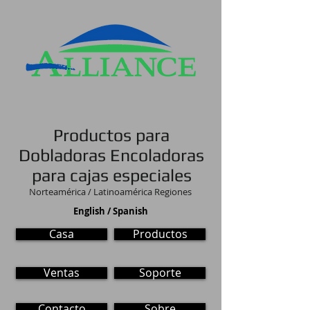
Productos para
Dobladoras Encoladoras
para cajas especiales
Norteamérica / Latinoamérica Regiones
English /
Spanish
Casa
Productos
Ventas
Soporte
Contacto
Sobre